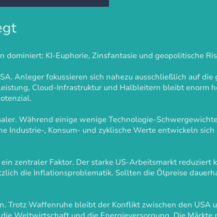
egt
 dominiert: KI-Euphorie, Zinsfantasie und geopolitische Ris
SA. Anleger fokussieren sich nahezu ausschließlich auf die
eistung, Cloud-Infrastruktur und Halbleitern bleibt enorm h
tenzial.
maler. Während einige wenige Technologie-Schwergewichte 
he Industrie-, Konsum- und zyklische Werte entwickeln sich 
 ein zentraler Faktor. Der starke US-Arbeitsmarkt reduziert
zlich die Inflationsproblematik. Sollten die Ölpreise daue
n. Trotz Waffenruhe bleibt der Konflikt zwischen den USA 
ür die Weltwirtschaft und die Energieversorgung. Die Märkte