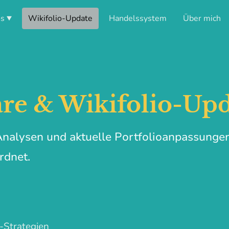
os
Wikifolio-Update
Handelssystem
Über mich
e & Wikifolio-Upd
Analysen und aktuelle Portfolioanpassunge
rdnet.
-Strategien