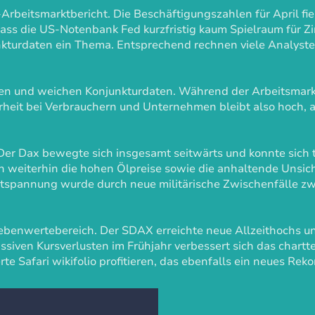
rbeitsmarktbericht. Die Beschäftigungszahlen für April fiel
dass die US-Notenbank Fed kurzfristig kaum Spielraum für Zi
nkturdaten ein Thema. Entsprechend rechnen viele Analyst
en und weichen Konjunkturdaten. Während der Arbeitsmarkt S
erheit bei Verbrauchern und Unternehmen bleibt also hoch, 
 Der Dax bewegte sich insgesamt seitwärts und konnte sich 
n weiterhin die hohen Ölpreise sowie die anhaltende Unsich
ntspannung wurde durch neue militärische Zwischenfälle z
Nebenwertebereich. Der SDAX erreichte neue Allzeithochs u
iven Kursverlusten im Frühjahr verbessert sich das chartte
Safari wikifolio profitieren, das ebenfalls ein neues Reko