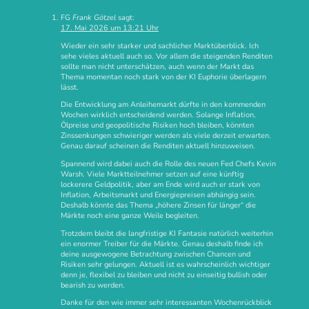
FG
Frank Götzel
sagt:
17. Mai 2026 um 13:21 Uhr
Wieder ein sehr starker und sachlicher Marktüberblick. Ich
sehe vieles aktuell auch so. Vor allem die steigenden Renditen
sollte man nicht unterschätzen, auch wenn der Markt das
Thema momentan noch stark von der KI Euphorie überlagern
lässt.
Die Entwicklung am Anleihemarkt dürfte in den kommenden
Wochen wirklich entscheidend werden. Solange Inflation,
Ölpreise und geopolitische Risiken hoch bleiben, könnten
Zinssenkungen schwieriger werden als viele derzeit erwarten.
Genau darauf scheinen die Renditen aktuell hinzuweisen.
Spannend wird dabei auch die Rolle des neuen Fed Chefs Kevin
Warsh. Viele Marktteilnehmer setzen auf eine künftig
lockerere Geldpolitik, aber am Ende wird auch er stark von
Inflation, Arbeitsmarkt und Energiepreisen abhängig sein.
Deshalb könnte das Thema „höhere Zinsen für länger“ die
Märkte noch eine ganze Weile begleiten.
Trotzdem bleibt die langfristige KI Fantasie natürlich weiterhin
ein enormer Treiber für die Märkte. Genau deshalb finde ich
deine ausgewogene Betrachtung zwischen Chancen und
Risiken sehr gelungen. Aktuell ist es wahrscheinlich wichtiger
denn je, flexibel zu bleiben und nicht zu einseitig bullish oder
bearish zu werden.
Danke für den wie immer sehr interessanten Wochenrückblick