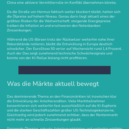
China eine aktivere Vermittlerrolle im Konflikt übernehmen könnte.
Da die Straße von Hormus faktisch weiter blockiert bleibt, halten sich
die Ölpreise auf hohem Niveau. Genau darin liegt aktuell eines der
größten Risiken für die Weltwirtschaft: steigende Energiepreise
treiben die Inflation an und erschweren den Notenbanken
Zinssenkungen.
Während die US-Börsen trotz der Rücksetzer weiterhin nahe ihrer
Rekordstände notieren, bleibt die Entwicklung in Europa deutlich
schwächer. Der EuroStoxx 50 verlor auf Wochensicht rund 1,4 Prozent.
Auch der Dax zeigt zunehmend technische Schwächesignale und
konnte von der KI-Rallye bislang nicht profitieren.
Was die Märkte aktuell bewegt
Das dominierende Thema an den Finanzmärkten ist inzwischen klar
die Entwicklung der Anleiherenditen. Viele Marktteilnehmer
konzentrieren sich weiterhin fast ausschließlich auf die KI-Euphorie
und die starken Geschäftszahlen großer US-Technologiekonzerne.
Gleichzeitig wird jedoch zunehmend sichtbar, dass der Rentenmarkt
nicht mehr an schnelle Zinssenkungen glaubt.
Steigende Ölpreise, robuste Arbeitsmarktdaten und weiterhin erhöhte