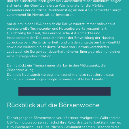
und die Künstliche Intelligenz als Wachstumstreiber dominiert, zeigen
sich unter der Oberfläche erste Warnsignale für die Märkte.
Besonders der deutliche Renditeanstieg an den Anleihemärkten sorgt
zunehmend für Nervosität bei Investoren.
Vor allem in den USA hat sich die Rallye zuletzt immer stärker auf
wenige große Technologie- und Halbleiterwerte konzentriert.
Gleichzeitig fällt auf, dass europäische Aktienmärkte und
insbesondere der Dax deutlich hinter der Entwicklung der Nasdaq
zurückbleiben. Die Unsicherheit rund um den ungelösten Iran-Konflikt
sowie die weiterhin blockierte Straße von Hormus verschärfen
zusätzlich die Sorgen vor dauerhaft höheren Energiepreisen und einer
erneut steigenden Inflation.
Damit rückt ein Thema immer stärker in den Mittelpunkt: die
Zinsentwicklung.
Denn die Kapitalmärkte beginnen zunehmend zu realisieren, dass
schnelle Zinssenkungen möglicherweise ausbleiben könnten.
Rückblick auf die Börsenwoche
Die vergangene Börsenwoche verlief erneut zweigeteilt. Während die
US-Technologiebörsen zunächst ihre Rekordrallye fortsetzten, kam es
zum Wochenschluss zu deutlichen Gewinnmitnahmen. Besonders die