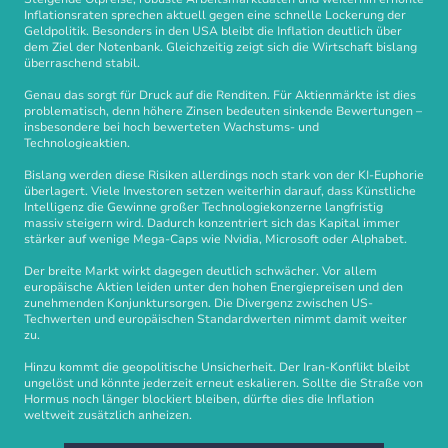
Inflationsraten sprechen aktuell gegen eine schnelle Lockerung der
Geldpolitik. Besonders in den USA bleibt die Inflation deutlich über
dem Ziel der Notenbank. Gleichzeitig zeigt sich die Wirtschaft bislang
überraschend stabil.
Genau das sorgt für Druck auf die Renditen. Für Aktienmärkte ist dies
problematisch, denn höhere Zinsen bedeuten sinkende Bewertungen –
insbesondere bei hoch bewerteten Wachstums- und
Technologieaktien.
Bislang werden diese Risiken allerdings noch stark von der KI-Euphorie
überlagert. Viele Investoren setzen weiterhin darauf, dass Künstliche
Intelligenz die Gewinne großer Technologiekonzerne langfristig
massiv steigern wird. Dadurch konzentriert sich das Kapital immer
stärker auf wenige Mega-Caps wie Nvidia, Microsoft oder Alphabet.
Der breite Markt wirkt dagegen deutlich schwächer. Vor allem
europäische Aktien leiden unter den hohen Energiepreisen und den
zunehmenden Konjunktursorgen. Die Divergenz zwischen US-
Techwerten und europäischen Standardwerten nimmt damit weiter
zu.
Hinzu kommt die geopolitische Unsicherheit. Der Iran-Konflikt bleibt
ungelöst und könnte jederzeit erneut eskalieren. Sollte die Straße von
Hormus noch länger blockiert bleiben, dürfte dies die Inflation
weltweit zusätzlich anheizen.