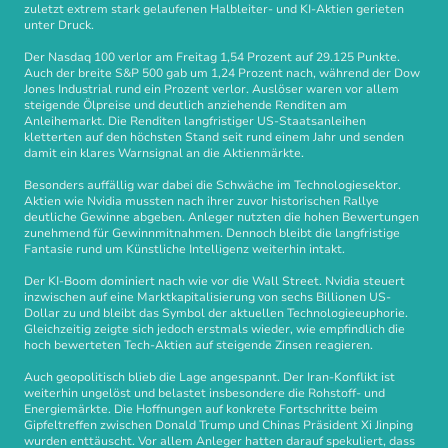
zuletzt extrem stark gelaufenen Halbleiter- und KI-Aktien gerieten
unter Druck.
Der Nasdaq 100 verlor am Freitag 1,54 Prozent auf 29.125 Punkte.
Auch der breite S&P 500 gab um 1,24 Prozent nach, während der Dow
Jones Industrial rund ein Prozent verlor. Auslöser waren vor allem
steigende Ölpreise und deutlich anziehende Renditen am
Anleihemarkt. Die Renditen langfristiger US-Staatsanleihen
kletterten auf den höchsten Stand seit rund einem Jahr und senden
damit ein klares Warnsignal an die Aktienmärkte.
Besonders auffällig war dabei die Schwäche im Technologiesektor.
Aktien wie Nvidia mussten nach ihrer zuvor historischen Rallye
deutliche Gewinne abgeben. Anleger nutzten die hohen Bewertungen
zunehmend für Gewinnmitnahmen. Dennoch bleibt die langfristige
Fantasie rund um Künstliche Intelligenz weiterhin intakt.
Der KI-Boom dominiert nach wie vor die Wall Street. Nvidia steuert
inzwischen auf eine Marktkapitalisierung von sechs Billionen US-
Dollar zu und bleibt das Symbol der aktuellen Technologieeuphorie.
Gleichzeitig zeigte sich jedoch erstmals wieder, wie empfindlich die
hoch bewerteten Tech-Aktien auf steigende Zinsen reagieren.
Auch geopolitisch blieb die Lage angespannt. Der Iran-Konflikt ist
weiterhin ungelöst und belastet insbesondere die Rohstoff- und
Energiemärkte. Die Hoffnungen auf konkrete Fortschritte beim
Gipfeltreffen zwischen Donald Trump und Chinas Präsident Xi Jinping
wurden enttäuscht. Vor allem Anleger hatten darauf spekuliert, dass