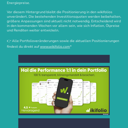
Energiepreise.
Vor diesem Hintergrund bleibt die Positionierung in den wikifolios
unverändert. Die bestehenden Investitionsquoten werden beibehalten,
größere Anpassungen sind aktuell nicht notwendig. Entscheidend wird
in den kommenden Wochen vor allem sein, wie sich Inflation, Ölpreise
und Renditen weiter entwickeln.
👉 Alle Portfolioveränderungen sowie die aktuellen Positionierungen
findest du direkt auf
www.wiki
folio.com
*