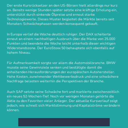
Der erste Kursrücksetzer an den US-Börsen hielt allerdings nur kurz
an. Bereits wenige Stunden später setzte eine kräftige Erholung ein,
unterstützt durch sinkende Ölpreise und erneut starke
Technologiewerte. Dieses Muster begleitet die Märkte bereits seit
Monaten: Schwächephasen werden konsequent gekauft.
In Europa verlief die Woche deutlich ruhiger. Der DAX scheiterte
erneut an einem nachhaltigen Ausbruch über die Marke von 25.000
Punkten und beendete die Woche leicht unterhalb dieser wichtigen
Widerstandszone. Der EuroStoxx 50 behauptete sich ebenfalls auf
hohem Niveau.
Für Aufmerksamkeit sorgte vor allem die Automobilbranche. BMW
musste seine Gewinnziele senken und bestätigte damit die
anhaltenden Herausforderungen der europäischen Autohersteller.
Hohe Kosten, zunehmender Wettbewerbsdruck und eine schwächere
Nachfrage belasten weiterhin die Perspektiven der Branche.
Auch SAP setzte seine Schwäche fort und markierte zwischenzeitlich
ein neues 52-Wochen-Tief. Noch vor wenigen Monaten gehörte die
Aktie zu den Favoriten vieler Anleger. Der aktuelle Kursverlauf zeigt
jedoch, wie schnell sich Marktstimmung und Kapitalströme verändern
können.