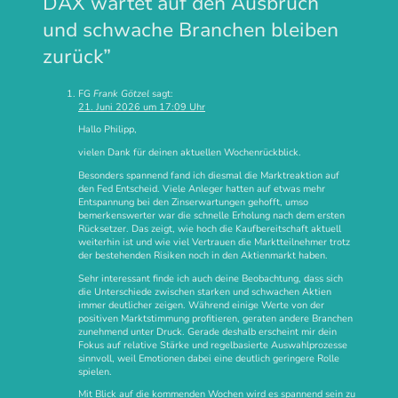
DAX wartet auf den Ausbruch
und schwache Branchen bleiben
zurück
”
FG
Frank Götzel
sagt:
21. Juni 2026 um 17:09 Uhr
Hallo Philipp,
vielen Dank für deinen aktuellen Wochenrückblick.
Besonders spannend fand ich diesmal die Marktreaktion auf
den Fed Entscheid. Viele Anleger hatten auf etwas mehr
Entspannung bei den Zinserwartungen gehofft, umso
bemerkenswerter war die schnelle Erholung nach dem ersten
Rücksetzer. Das zeigt, wie hoch die Kaufbereitschaft aktuell
weiterhin ist und wie viel Vertrauen die Marktteilnehmer trotz
der bestehenden Risiken noch in den Aktienmarkt haben.
Sehr interessant finde ich auch deine Beobachtung, dass sich
die Unterschiede zwischen starken und schwachen Aktien
immer deutlicher zeigen. Während einige Werte von der
positiven Marktstimmung profitieren, geraten andere Branchen
zunehmend unter Druck. Gerade deshalb erscheint mir dein
Fokus auf relative Stärke und regelbasierte Auswahlprozesse
sinnvoll, weil Emotionen dabei eine deutlich geringere Rolle
spielen.
Mit Blick auf die kommenden Wochen wird es spannend sein zu